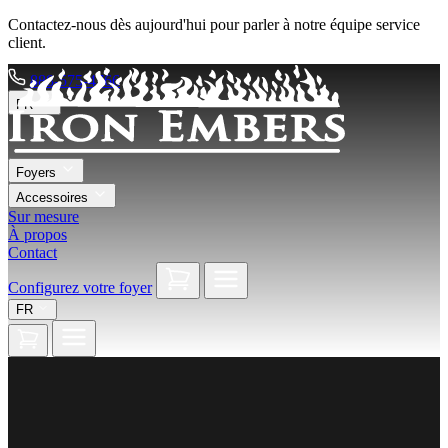
Contactez-nous dès aujourd'hui pour parler à notre équipe service
client.
888-575-4766
FR
Foyers
Accessoires
Sur mesure
À propos
Contact
Configurez votre foyer
FR