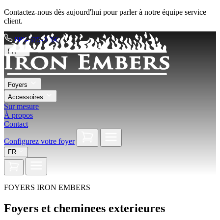
Contactez-nous dès aujourd'hui pour parler à notre équipe service
client.
888-575-4766
FR
Foyers
Accessoires
Sur mesure
À propos
Contact
Configurez votre foyer
FR
FOYERS IRON EMBERS
Foyers et cheminees exterieures