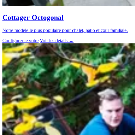
Cottager Octogonal
Notre modele le plus populaire pour chalet, patio et cour familiale.
Configurer le votre
Voir les details
→