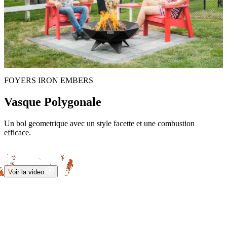
FOYERS IRON EMBERS
Vasque Polygonale
Un bol geometrique avec un style facette et une combustion
efficace.
Voir la video
La
Vasque
Polygonale
utilise
une
forme
multifaces
distinctive
tout
en
restant
simple
a
utiliser.
C'est
un
bon
choix
quand
vous
voulez
performance
et
caractere
visuel.