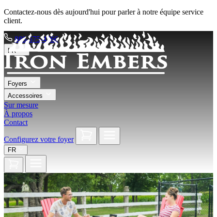
Contactez-nous dès aujourd'hui pour parler à notre équipe service
client.
888-575-4766
FR
Foyers
Accessoires
Sur mesure
À propos
Contact
Configurez votre foyer
FR