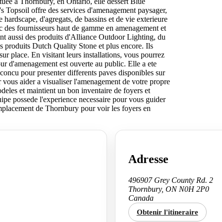
ituee a Thornbury, en Ontario, elle dessert Blue
s Topsoil offre des services d'amenagement paysager,
de hardscape, d'agregats, de bassins et de vie exterieure
vec des fournisseurs haut de gamme en amenagement et
ent aussi des produits d'Alliance Outdoor Lighting, du
 produits Dutch Quality Stone et plus encore. Ils
sur place. En visitant leurs installations, vous pourrez
our d'amenagement est ouverte au public. Elle a ete
concu pour presenter differents paves disponibles sur
r vous aider a visualiser l'amenagement de votre propre
deles et maintient un bon inventaire de foyers et
quipe possede l'experience necessaire pour vous guider
emplacement de Thornbury pour voir les foyers en
Adresse
496907 Grey County Rd. 2
Thornbury, ON N0H 2P0
Canada
Obtenir l'itineraire