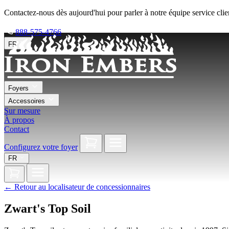
Contactez-nous dès aujourd'hui pour parler à notre équipe service clie
888-575-4766
FR
Foyers
Accessoires
Sur mesure
À propos
Contact
Configurez votre foyer
FR
←
Retour au localisateur de concessionnaires
Zwart's Top Soil