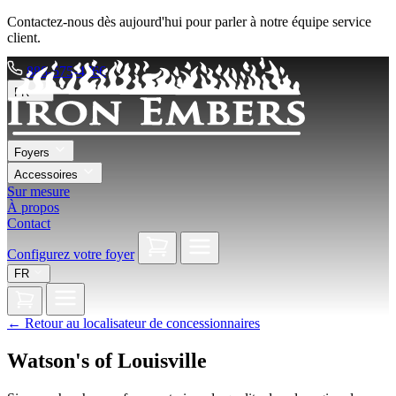
Contactez-nous dès aujourd'hui pour parler à notre équipe service
client.
888-575-4766
FR
Foyers
Accessoires
Sur mesure
À propos
Contact
Configurez votre foyer
FR
←
Retour au localisateur de concessionnaires
Watson's of Louisville