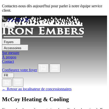
Contactez-nous dès aujourd'hui pour parler à notre équipe service
client.
888-575-4766
FR
Foyers
Accessoires
Sur mesure
À propos
Contact
Configurez votre foyer
FR
←
Retour au localisateur de concessionnaires
McCoy Heating & Cooling