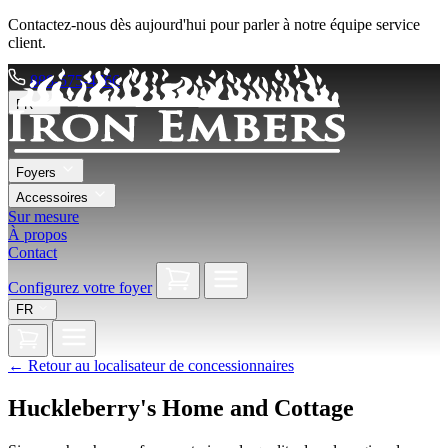
Contactez-nous dès aujourd'hui pour parler à notre équipe service
client.
888-575-4766
FR
Foyers
Accessoires
Sur mesure
À propos
Contact
Configurez votre foyer
FR
←
Retour au localisateur de concessionnaires
Huckleberry's Home and Cottage