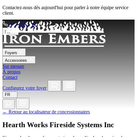
Contactez-nous dès aujourd'hui pour parler à notre équipe service
client.
888-575-4766
FR
Foyers
Accessoires
Sur mesure
À propos
Contact
Configurez votre foyer
FR
←
Retour au localisateur de concessionnaires
Hearth Works Fireside Systems Inc