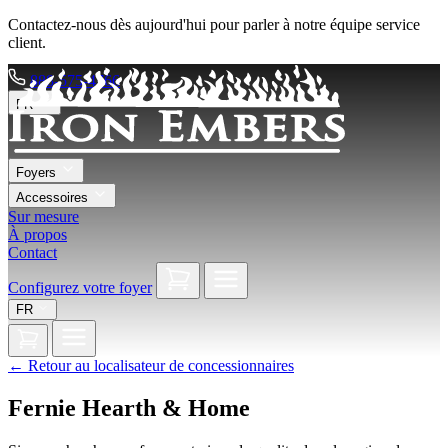
Contactez-nous dès aujourd'hui pour parler à notre équipe service
client.
888-575-4766
FR
Foyers
Accessoires
Sur mesure
À propos
Contact
Configurez votre foyer
FR
←
Retour au localisateur de concessionnaires
Fernie Hearth & Home