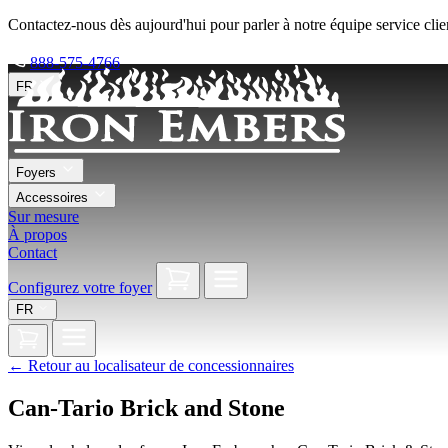
Contactez-nous dès aujourd'hui pour parler à notre équipe service clie
888-575-4766
FR
Foyers
Accessoires
Sur mesure
À propos
Contact
Configurez votre foyer
FR
←
Retour au localisateur de concessionnaires
Can-Tario Brick and Stone