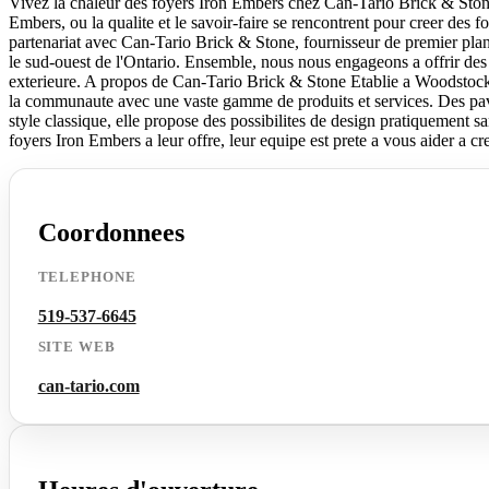
Vivez la chaleur des foyers Iron Embers chez Can-Tario Brick & Sto
Embers, ou la qualite et le savoir-faire se rencontrent pour creer des
partenariat avec Can-Tario Brick & Stone, fournisseur de premier pla
le sud-ouest de l'Ontario. Ensemble, nous nous engageons a offrir des
exterieure. A propos de Can-Tario Brick & Stone Etablie a Woodstock,
la communaute avec une vaste gamme de produits et services. Des pav
style classique, elle propose des possibilites de design pratiquement sa
foyers Iron Embers a leur offre, leur equipe est prete a vous aider a cr
Coordonnees
TELEPHONE
519-537-6645
SITE WEB
can-tario.com