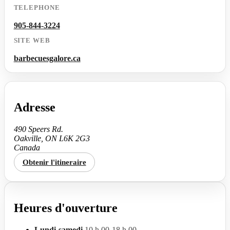
TELEPHONE
905-844-3224
SITE WEB
barbecuesgalore.ca
Adresse
490 Speers Rd.
Oakville, ON L6K 2G3
Canada
Obtenir l'itineraire
Heures d'ouverture
Lundi-samedi
10 h 00-18 h 00