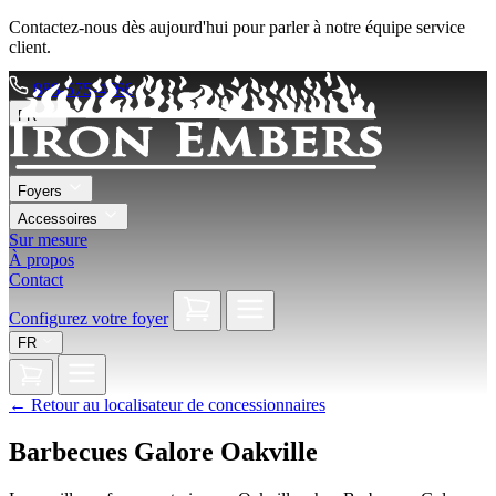
Contactez-nous dès aujourd'hui pour parler à notre équipe service
client.
888-575-4766
FR
Foyers
Accessoires
Sur mesure
À propos
Contact
Configurez votre foyer
FR
←
Retour au localisateur de concessionnaires
Barbecues Galore Oakville