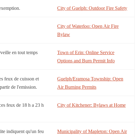
 exemption.
City of Guelph: Outdoor Fire Safety
City of Waterloo: Open Air Fire
Bylaw
rveille en tout temps
Town of Erin: Online Service
Options and Burn Permit Info
es feux de cuisson et
Guelph/Eramosa Township: Open
partir de l'emission.
Air Burning Permits
 ces feux de 18 h a 23 h
City of Kitchener: Bylaws at Home
lite indiquent qu'un feu
Municipality of Mapleton: Open Air