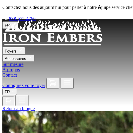
Contactez-nous dès aujourd'hui pour parler à notre équipe service clie
888-575-4766
FR
Foyers
Accessoires
Sur mesure
À propos
Contact
Configurez votre foyer
FR
Retour au blogue