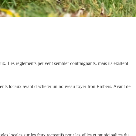
paux. Les reglements peuvent sembler contraignants, mais ils existent
lements locaux avant d'acheter un nouveau foyer Iron Embers. Avant de
es locales sur les feux recreatifs pour les villes et municipalites du