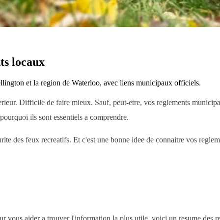
ts locaux
lington et la region de Waterloo, avec liens municipaux officiels.
erieur. Difficile de faire mieux. Sauf, peut-etre, vos reglements munici
t pourquoi ils sont essentiels a comprendre.
urite des feux recreatifs. Et c'est une bonne idee de connaitre vos reg
ous aider a trouver l'information la plus utile, voici un resume des regl