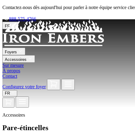
Contactez-nous dès aujourd'hui pour parler à notre équipe service clie
888-575-4766
FR
Foyers
Accessoires
Sur mesure
À propos
Contact
Configurez votre foyer
FR
Accessoires
Pare-étincelles