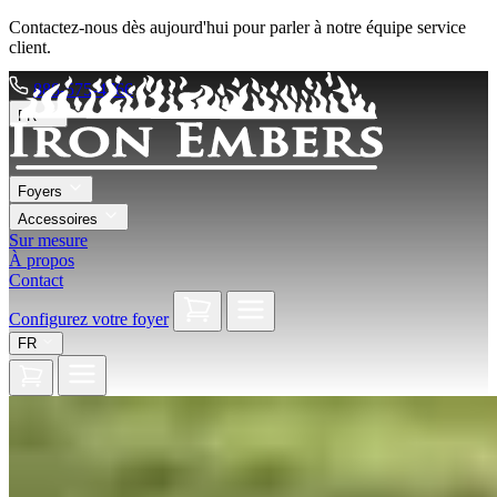
Contactez-nous dès aujourd'hui pour parler à notre équipe service
client.
888-575-4766
FR
Foyers
Accessoires
Sur mesure
À propos
Contact
Configurez votre foyer
FR